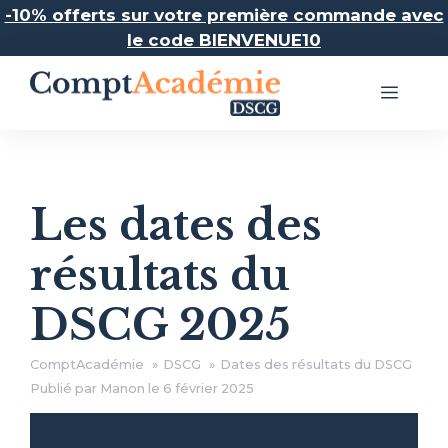
Aller
-10% offerts sur votre première commande avec
au
le code BIENVENUE10
contenu
Menu
Les dates des
résultats du
DSCG 2025
ComptAcadémie
DSCG
Dates des résultats du DSCG
Publié par Manon le
6 février 2025