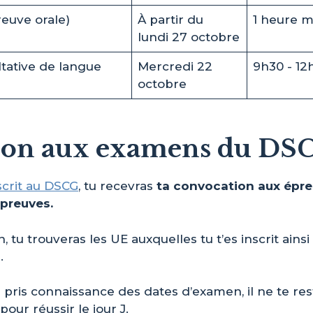
euve orale)
À partir du
1 heure 
lundi 27 octobre
ltative de langue
Mercredi 22
9h30 - 12
octobre
ion aux examens du DS
scrit au DSCG
, tu recevras
ta convocation aux épreu
épreuves.
 tu trouveras les UE auxquelles tu t’es inscrit ainsi
.
pris connaissance des dates d’examen, il ne te reste
our réussir le jour J.