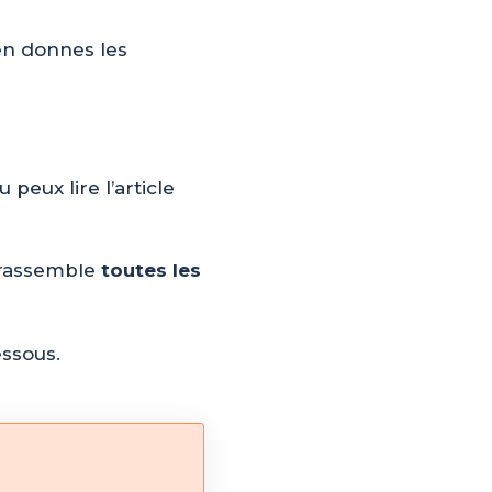
’en donnes les
tu peux lire l’article
i rassemble
toutes les
essous.