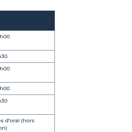
8h00
h30
8h00
8h00
h30
s d'oral (hors
on)