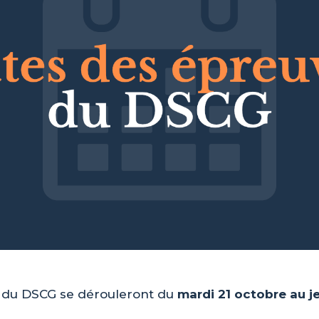
s du DSCG se dérouleront du
mardi 21 octobre au j