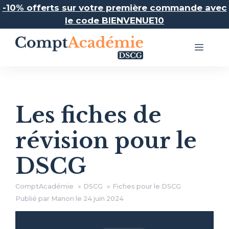
Aller
-10% offerts sur votre première commande avec
au
le code BIENVENUE10
contenu
Menu
Les fiches de
révision pour le
DSCG
ComptAcadémie
DSCG
Fiches pour le DSCG
Publié par Manon le
24 juin 2024