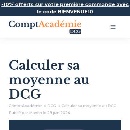
Aller
-10% offerts sur votre première commande avec
au
le code BIENVENUE10
contenu
Menu
Calculer sa
moyenne au
DCG
ComptAcadémie
DCG
Calculer sa moyenne au DCG
Publié par Manon le
29 juin 2024