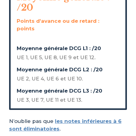
/20
Points
Points d'avance ou de retard :
d'avance
points
Moyenne
Moyenne générale DCG L1 :
/20
L1
UE 1, UE 5, UE 8, UE 9 et UE 12.
Moyenne
Moyenne générale DCG L2 :
/20
L2
UE 2, UE 4, UE 6 et UE 10.
Moyenne
Moyenne générale DCG L3 :
/20
L3
UE 3, UE 7, UE 11 et UE 13.
N’oublie pas que
les notes inférieures à 6
sont éliminatoires
.