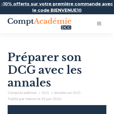
Aller
-10% offerts sur votre première commande avec
au
le code BIENVENUE10
contenu
Menu
Préparer son
DCG avec les
annales
ComptAcadémie
DCG
Annales en DCG
Publié par Manon le
25 juin 2024