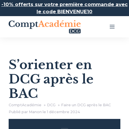
Aller
-10% offerts sur votre première commande avec
au
le code BIENVENUE10
contenu
Menu
S’orienter en
DCG après le
BAC
ComptAcadémie
DCG
Faire un DCG après le BAC
Publié par Manon le
1 décembre 2024