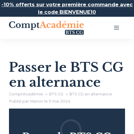
Aller
-10% offerts sur votre première commande avec
au
le code BIENVENUE10
contenu
Menu
Passer le BTS CG
en alternance
ComptAcadémie
BTS CG
BTS CG en alternance
Publié par Manon le
11 mai 2024