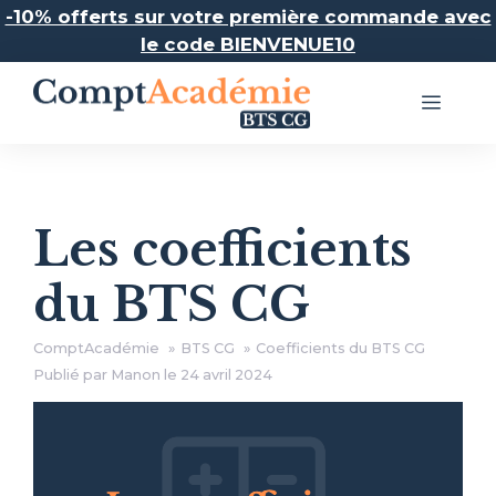
Aller
-10% offerts sur votre première commande avec
au
le code BIENVENUE10
contenu
Menu
Les coefficients
du BTS CG
ComptAcadémie
BTS CG
Coefficients du BTS CG
Publié par Manon le
24 avril 2024